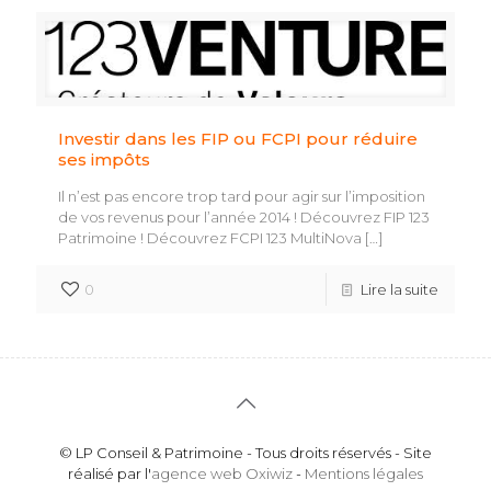
Investir dans les FIP ou FCPI pour réduire
ses impôts
Il n’est pas encore trop tard pour agir sur l’imposition
de vos revenus pour l’année 2014 ! Découvrez FIP 123
Patrimoine ! Découvrez FCPI 123 MultiNova
[…]
0
Lire la suite
© LP Conseil & Patrimoine - Tous droits réservés - Site
réalisé par l'
agence web Oxiwiz
-
Mentions légales