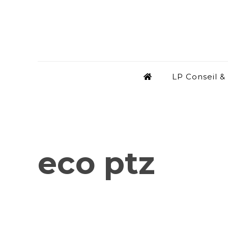
LP Conseil &
eco ptz