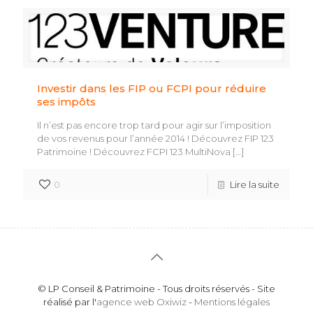
Investir dans les FIP ou FCPI pour réduire
ses impôts
Il n’est pas encore trop tard pour agir sur l’imposition
de vos revenus pour l’année 2014 ! Découvrez FIP 123
Patrimoine ! Découvrez FCPI 123 MultiNova
[…]
0
Lire la suite
© LP Conseil & Patrimoine - Tous droits réservés - Site
réalisé par l'
agence web Oxiwiz
-
Mentions légales